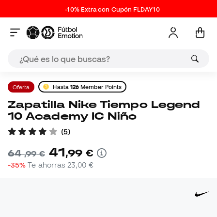
-10% Extra con Cupón FLDAY10
Oferta
Hasta
126
Member Points
Zapatilla Nike Tiempo Legend
10 Academy IC Niño
(
5
)
41
,
99
€
64
,
99
€
-35%
Te ahorras
23,00 €