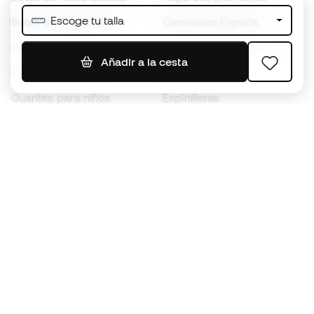
Escoge tu talla
Botas de fútbol Nike
Camisetas España
Balones de Fútbol
Camisetas de fútbol
Añadir a la cesta
Botas para niños
Chubasqueros
Guantes para niños
Espinilleras
Zapatillas para niños
Ropa de portero
Ropa para niños
Black Friday
Guantes de portero
Conviértete en
Member
ahora
Acumula puntos y ahorra en tus compras