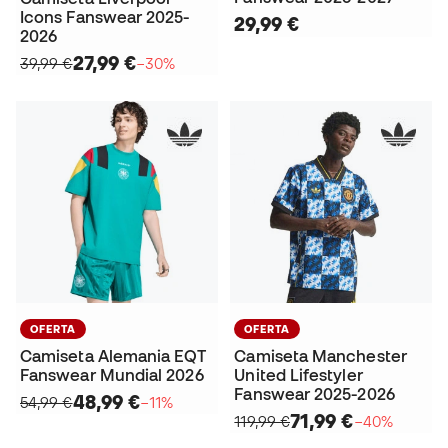
Icons Fanswear 2025-
29,99 €
2026
27,99 €
39,99 €
−30%
OFERTA
OFERTA
Camiseta Alemania EQT
Camiseta Manchester
Fanswear Mundial 2026
United Lifestyler
Fanswear 2025-2026
48,99 €
54,99 €
−11%
71,99 €
119,99 €
−40%