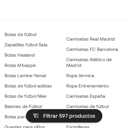
Botas de fútbol
Camisetas Real Madrid
Zapatillas fútbol Sala
Camisetas FC Barcelona
Botas Haaland
Camisetas Atlético de
Botas Mbappé
Madrid
Botas Lamine Yamal
Ropa térmica
Botas de fútbol adidas
Ropa Entrenamiento
Botas de fútbol Nike
Camisetas España
Balones de Fútbol
Camisetas de fútbol
Filtrar 597
productos
Botas para niños
Chubasqueros
Guantes para niños
Espinilleras