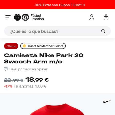
-10% Extra con Cupón FLDAY10
Oferta
Hasta
57
Member Points
Camiseta Nike Park 20
Swoosh Arm m/c
Sé el primero en opinar
18
,
99
€
22
,
99
€
-17%
Te ahorras
4,00 €