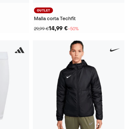
OUTLET
Malla corta Techfit
14,99 €
29,99 €
−50%