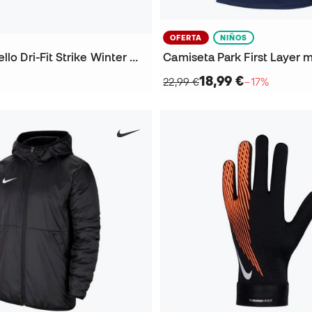
OFERTA
NIÑOS
Braga de cuello Dri-Fit Strike Winter Warrior
Camiseta Park First Layer m
18,99 €
22,99 €
−17%