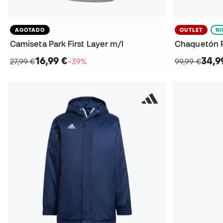
AGOTADO
OUTLET
N
Camiseta Park First Layer m/l
Chaquetón P
16,99 €
34,9
27,99 €
−39%
99,99 €