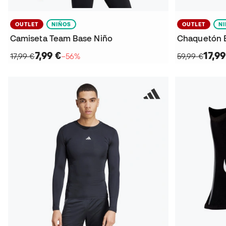
OUTLET
NIÑOS
OUTLET
N
Camiseta Team Base Niño
Chaquetón E
7,99 €
17,99
17,99 €
−56%
59,99 €