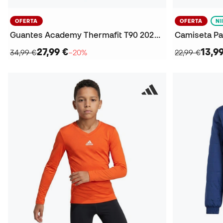
OFERTA
OFERTA
N
Guantes Academy Thermafit T90 2025-2026
Camiseta Par
27,99 €
13,9
34,99 €
−20%
22,99 €