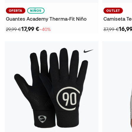
OFERTA
NIÑOS
OUTLET
Guantes Academy Therma-Fit Niño
Camiseta Te
17,99 €
16,9
29,99 €
−40%
37,99 €