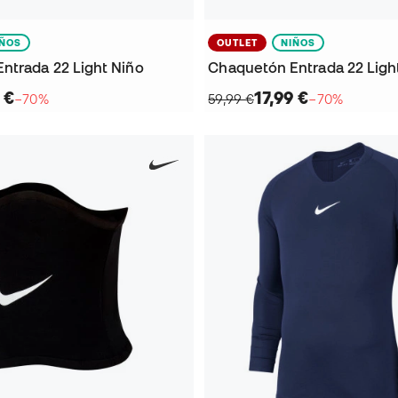
IÑOS
OUTLET
NIÑOS
ntrada 22 Light Niño
Chaquetón Entrada 22 Ligh
 €
17,99 €
−70%
59,99 €
−70%