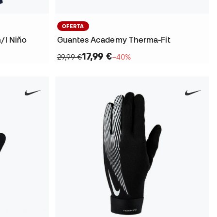
OFERTA
/l Niño
Guantes Academy Therma-Fit
17,99 €
29,99 €
−40%