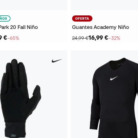
IÑOS
OFERTA
ark 20 Fall Niño
Guantes Academy Niño
9 €
16,99 €
−65%
24,99 €
−32%