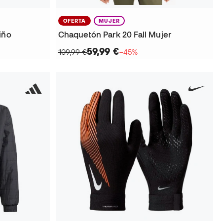
OFERTA
MUJER
iño
Chaquetón Park 20 Fall Mujer
59,99 €
109,99 €
−45%