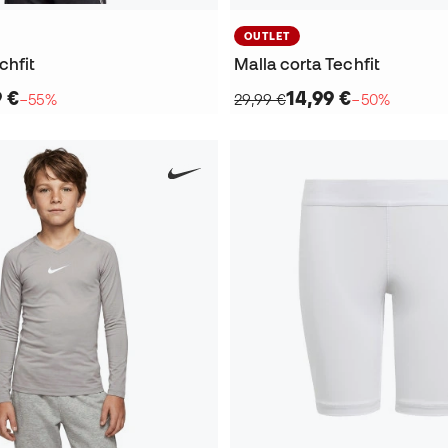
OUTLET
chfit
Malla corta Techfit
9 €
14,99 €
−55%
29,99 €
−50%