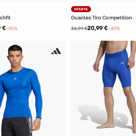
OFERTA
chfit
Guantes Tiro Competition
9 €
20,99 €
−55%
34,99 €
−40%