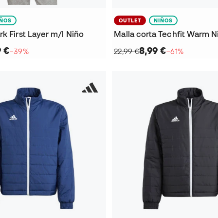
IÑOS
OUTLET
NIÑOS
k First Layer m/l Niño
Malla corta Techfit Warm N
9 €
8,99 €
−39%
22,99 €
−61%