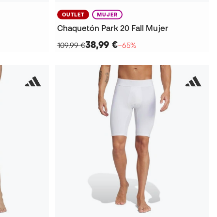
OUTLET
MUJER
Chaquetón Park 20 Fall Mujer
38,99 €
109,99 €
−65%