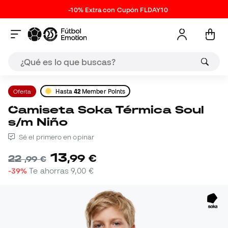
-10% Extra con Cupón FLDAY10
Oferta
Hasta
42
Member Points
Camiseta Soka Térmica Soul
s/m Niño
Sé el primero en opinar
13
,
99
€
22
,
99
€
-39%
Te ahorras
9,00 €