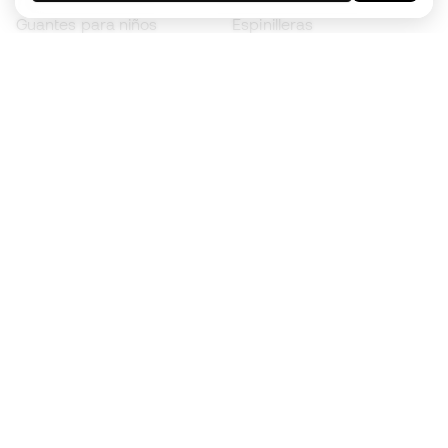
Guantes para niños
Espinilleras
Zapatillas para niños
Ropa de portero
Ropa para niños
Black Friday
Guantes de portero
Conviértete en
Member
ahora
Acumula puntos y ahorra en tus compras
Acceso prioritario a productos exclusivos
Únete a más de medio millón de miembros