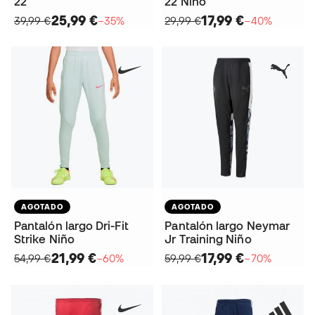
22
22 Niño
25,99 €
17,99 €
39,99 €
−35%
29,99 €
−40%
AGOTADO
AGOTADO
Pantalón largo Dri-Fit
Pantalón largo Neymar
Strike Niño
Jr Training Niño
21,99 €
17,99 €
54,99 €
−60%
59,99 €
−70%