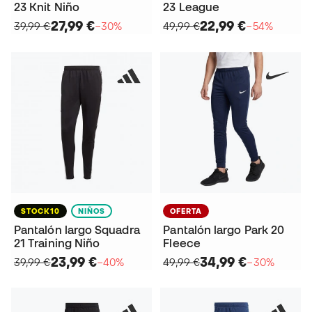
23 Knit Niño
23 League
27,99 €
22,99 €
39,99 €
−30%
49,99 €
−54%
STOCK10
NIÑOS
OFERTA
Pantalón largo Squadra
Pantalón largo Park 20
21 Training Niño
Fleece
23,99 €
34,99 €
39,99 €
−40%
49,99 €
−30%