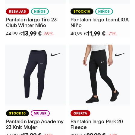
REBAJAS
NIÑOS
STOCK10
NIÑOS
Pantalón largo Tiro 23
Pantalón largo teamLIGA
Club Winter Niño
Niño
13,99 €
11,99 €
44,99 €
−69%
40,99 €
−71%
STOCK10
MUJER
OFERTA
Pantalón largo Academy
Pantalón largo Park 20
23 Knit Mujer
Fleece