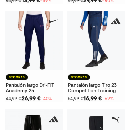
13,99 €
29,99 €
44,99 €
−69%
49,99 €
−40%
STOCK10
STOCK10
Pantalón largo Dri-FIT
Pantalón largo Tiro 23
Academy 25
Competition Training
26,99 €
16,99 €
44,99 €
−40%
54,99 €
−69%