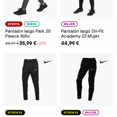
OFERTA
NIÑOS
MUJER
Pantalón largo Park 20
Pantalón largo Dri-Fit
Fleece Niño
Academy 23 Mujer
35,99 €
44,99 €
44,99 €
−20%
STOCK10
STOCK10
MUJER