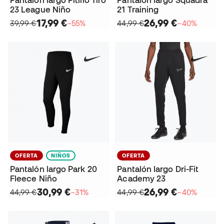
Pantalón largo Pitillo Tiro
Pantalón largo Squadra
23 League Niño
21 Training
17,99 €
26,99 €
39,99 €
−55%
44,99 €
−40%
OFERTA
NIÑOS
OFERTA
Pantalón largo Park 20
Pantalón largo Dri-Fit
Fleece Niño
Academy 23
30,99 €
26,99 €
44,99 €
−31%
44,99 €
−40%