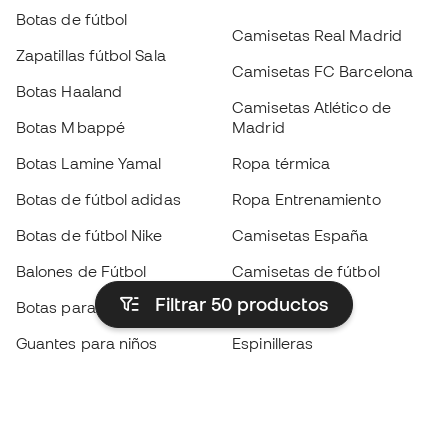
Botas de fútbol
Camisetas Real Madrid
Zapatillas fútbol Sala
Camisetas FC Barcelona
Botas Haaland
Camisetas Atlético de
Botas Mbappé
Madrid
Botas Lamine Yamal
Ropa térmica
Botas de fútbol adidas
Ropa Entrenamiento
Botas de fútbol Nike
Camisetas España
Balones de Fútbol
Camisetas de fútbol
Filtrar 50
productos
Botas para niños
Chubasqueros
Guantes para niños
Espinilleras
Zapatillas para niños
Ropa de portero
Ropa para niños
Black Friday