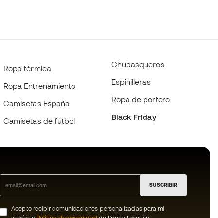
Chubasqueros
Ropa térmica
Espinilleras
Ropa Entrenamiento
Ropa de portero
Camisetas España
Black Friday
Camisetas de fútbol
SUSCRIBIR
Acepto recibir comunicaciones personalizadas para mi
según la
Política de privacidad
de Sports Emotion.