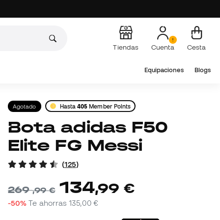
Tiendas
Cuenta
Cesta
Equipaciones
Blogs
Agotado
Hasta
405
Member Points
Bota adidas F50
Elite FG Messi
(
125
)
134
,
99
€
269
,
99
€
-50%
Te ahorras
135,00 €