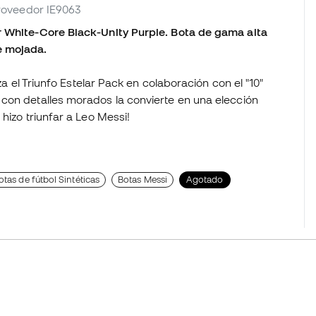
proveedor IE9063
r White-Core Black-Unity Purple. Bota de gama alta
te mojada.
za el Triunfo Estelar Pack en colaboración con el "10"
con detalles morados la convierte en una elección
hizo triunfar a Leo Messi!
otas de fútbol Sintéticas
Botas Messi
Agotado