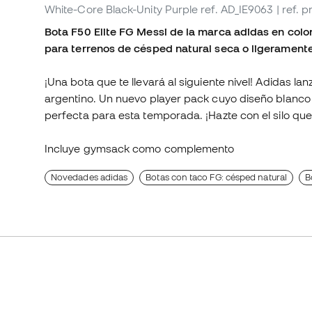
White-Core Black-Unity Purple
ref. AD_IE9063
| ref. 
Bota F50 Elite FG Messi de la marca adidas en colo
para terrenos de césped natural seca o ligeramen
¡Una bota que te llevará al siguiente nivel! Adidas lan
argentino. Un nuevo player pack cuyo diseño blanco 
perfecta para esta temporada. ¡Hazte con el silo que 
Incluye gymsack como complemento
Novedades adidas
Botas con taco FG: césped natural
B