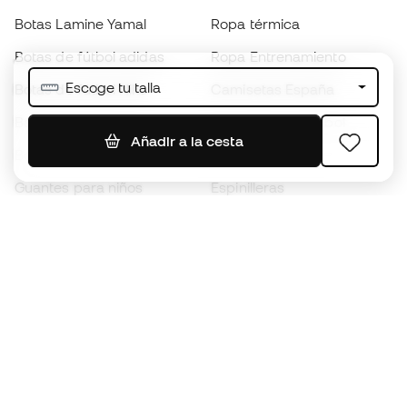
Botas Lamine Yamal
Ropa térmica
Botas de fútbol adidas
Ropa Entrenamiento
Escoge tu talla
Botas de fútbol Nike
Camisetas España
Balones de Fútbol
Camisetas de fútbol
Añadir a la cesta
Botas para niños
Chubasqueros
Guantes para niños
Espinilleras
Zapatillas para niños
Ropa de portero
Ropa para niños
Black Friday
Guantes de portero
Conviértete en
Member
ahora