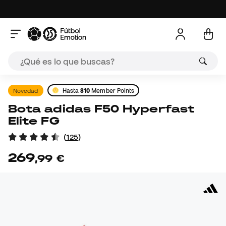
Novedad
Hasta
810
Member Points
Bota adidas F50 Hyperfast
Elite FG
(
125
)
269
,
99
€