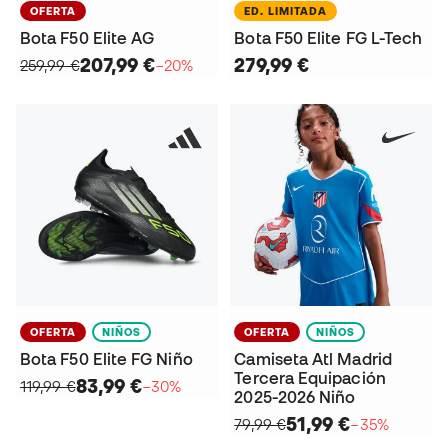
OFERTA
ED. LIMITADA
Bota F50 Elite AG
Bota F50 Elite FG L-Tech
207,99 €
279,99 €
259,99 €
−20%
OFERTA
NIÑOS
OFERTA
NIÑOS
Bota F50 Elite FG Niño
Camiseta Atl Madrid
Tercera Equipación
83,99 €
119,99 €
−30%
2025-2026 Niño
51,99 €
79,99 €
−35%