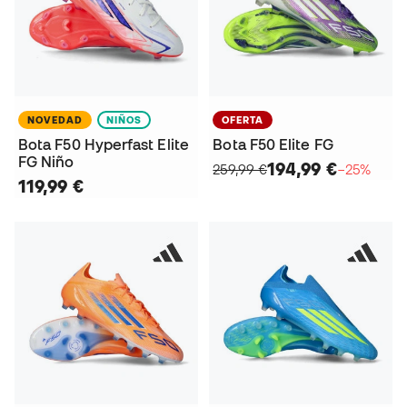
NOVEDAD
NIÑOS
OFERTA
Bota F50 Hyperfast Elite
Bota F50 Elite FG
FG Niño
194,99 €
259,99 €
−25%
119,99 €