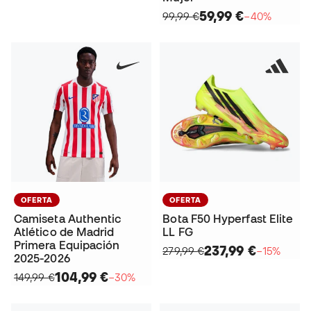
59,99 €
99,99 €
−40%
OFERTA
OFERTA
Camiseta Authentic
Bota F50 Hyperfast Elite
Atlético de Madrid
LL FG
Primera Equipación
237,99 €
279,99 €
−15%
2025-2026
104,99 €
149,99 €
−30%