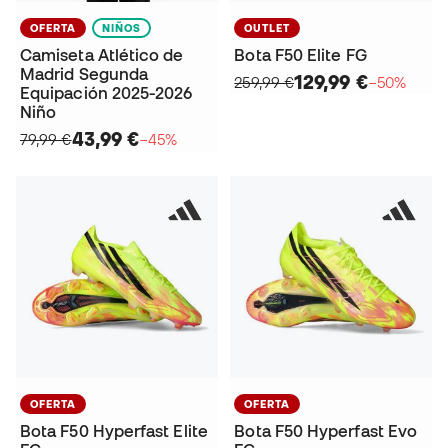
OFERTA
NIÑOS
OUTLET
Camiseta Atlético de
Bota F50 Elite FG
Madrid Segunda
129,99 €
259,99 €
−50%
Equipación 2025-2026
Niño
43,99 €
79,99 €
−45%
OFERTA
OFERTA
Bota F50 Hyperfast Elite
Bota F50 Hyperfast Evo