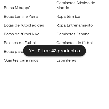
Camisetas Atlético de
Botas Mbappé
Madrid
Botas Lamine Yamal
Ropa térmica
Botas de fútbol adidas
Ropa Entrenamiento
Botas de fútbol Nike
Camisetas España
Balones de Fútbol
Camisetas de fútbol
Filtrar 43
productos
Botas para niños
Chubasqueros
Guantes para niños
Espinilleras
Zapatillas para niños
Ropa de portero
Ropa para niños
Black Friday
Guantes de portero
Conviértete en