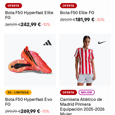
OFERTA
OFERTA
Bota F50 Hyperfast Elite
Bota F50 Elite FG
FG
181,99 €
259,99 €
−30%
242,99 €
269,99 €
−10%
ED. LIMITADA
OFERTA
MUJER
Bota F50 Hyperfast Evo
Camiseta Atlético de
FG
Madrid Primera
Equipación 2025-2026
269,99 €
299,99 €
−10%
Mujer