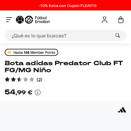
-10% Extra con Cupón FLDAY10
Hasta
165
Member Points
Bota adidas Predator Club FT
FG/MG Niño
(
2
)
54
,
99
€