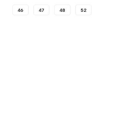
46
47
48
52
Botas de fútbol
Botas de fútbol adidas
adidas Predat