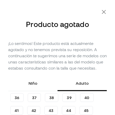
-10% Extra con Cupón FLDAY10
Producto agotado
¡Lo sentimos! Este producto está actualmente
Agotado
Hasta
180
Member Points
agotado y no tenemos prevista su reposición. A
Bota adidas Predator League
continuación te sugerimos una serie de modelos con
LL FG/MG
unas características similares a las del modelo que
estabas consultando con la talla que necesitas.
(
32
)
59
,
99
€
99
,
99
€
Niño
Adulto
-40%
Te ahorras
40,00 €
36
37
38
39
40
41
42
43
44
45