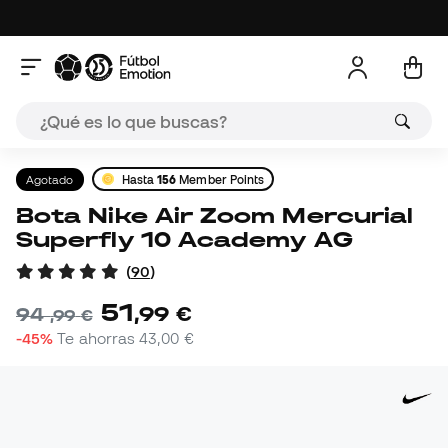
Agotado
Hasta
156
Member Points
Bota Nike Air Zoom Mercurial
Superfly 10 Academy AG
(
90
)
51
,
99
€
94
,
99
€
-45%
Te ahorras
43,00 €