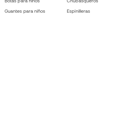
Botas para niños
Chubasqueros
Guantes para niños
Espinilleras
Zapatillas para niños
Ropa de portero
Ropa para niños
Black Friday
Guantes de portero
Conviértete en
Member
ahora
Acumula puntos y ahorra en tus compras
Acceso prioritario a productos exclusivos
Únete a más de medio millón de miembros