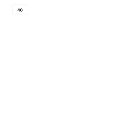
48
Botas de fútbol
Botas de fútbol Nike
Nike Mercurial