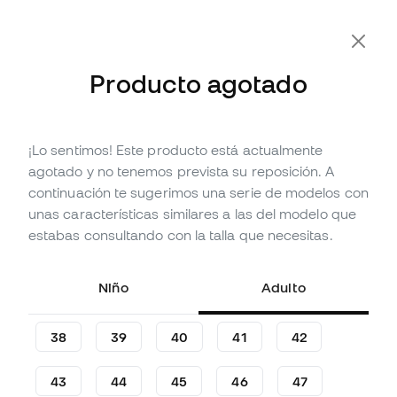
Producto agotado
¡Lo sentimos! Este producto está actualmente
Agotado
Hasta
462
Member Points
agotado y no tenemos prevista su reposición. A
Bota Nike Air Zoom Mercurial
continuación te sugerimos una serie de modelos con
Superfly 10 Elite FG
unas características similares a las del modelo que
estabas consultando con la talla que necesitas.
(
92
)
153
,
99
€
279
,
99
€
Niño
Adulto
-45%
Te ahorras
126,00 €
38
39
40
41
42
43
44
45
46
47