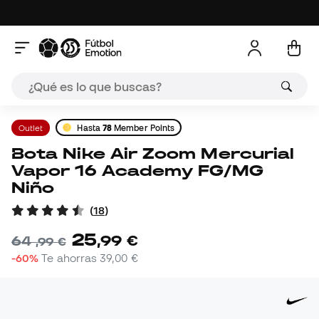
Outlet
Hasta
78
Member Points
Bota Nike Air Zoom Mercurial
Vapor 16 Academy FG/MG
Niño
(
18
)
25
,
99
€
64
,
99
€
-60%
Te ahorras
39,00 €