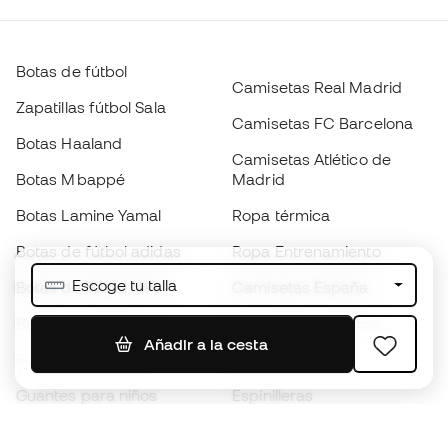
Botas de fútbol
Camisetas Real Madrid
Zapatillas fútbol Sala
Camisetas FC Barcelona
Botas Haaland
Camisetas Atlético de
Botas Mbappé
Madrid
Botas Lamine Yamal
Ropa térmica
Botas de fútbol adidas
Ropa Entrenamiento
Escoge tu talla
Botas de fútbol Nike
Camisetas España
Balones de Fútbol
Camisetas de fútbol
Añadir a la cesta
Botas para niños
Chubasqueros
Guantes para niños
Espinilleras
Zapatillas para niños
Ropa de portero