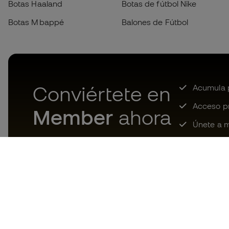
Botas Haaland
Botas de fútbol Nike
Botas Mbappé
Balones de Fútbol
Conviértete en
Acumula p
Acceso pri
Member
ahora
Únete a m
Descarga ahora la app de los
locos por el material de fútbol y
disfruta de compras más