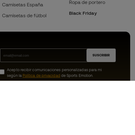
Ropa de portero
Camisetas España
Black Friday
Camisetas de fútbol
SUSCRIBIR
Acepto recibir comunicaciones personalizadas para mi
según la
Política de privacidad
de Sports Emotion.
ion
#BeTheBest
member
En Sports Emotion fomentamos una cultura
de vida deportiva orientada a lograr la