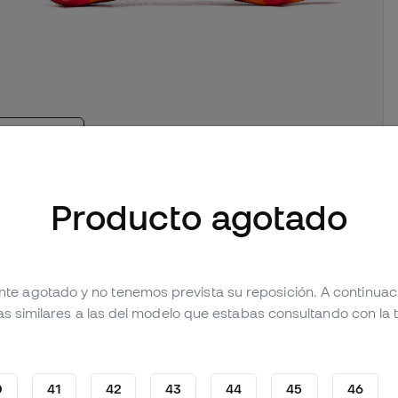
mágenes (1)
Valoraciones (46)
Tabla comparativa
Producto agotado
nte agotado y no tenemos prevista su reposición. A continua
as similares a las del modelo que estabas consultando con la t
0
41
42
43
44
45
46