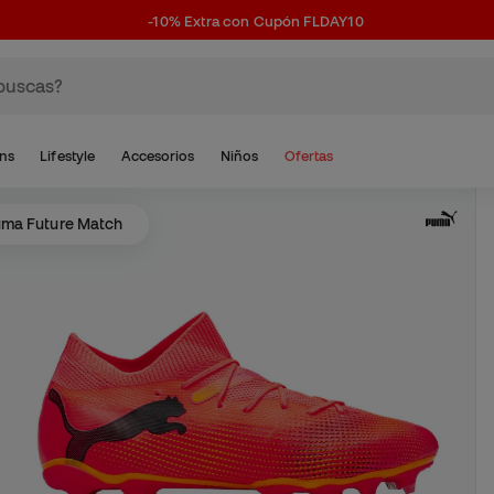
-10% Extra con Cupón FLDAY10
ns
Lifestyle
Accesorios
Niños
Ofertas
ma Future Match