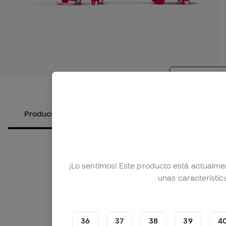
Ver más i
Productos alternativos
Sobre el producto
¡Lo sentimos! Este producto está actualme
unas característic
36
37
38
39
4