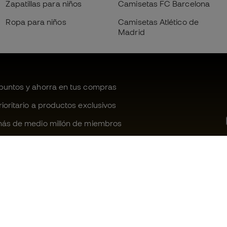
Zapatillas para niños
Camisetas FC Barcelona
Ropa para niños
Camisetas Atlético de
Madrid
untos y ahorra en tus compras
oritario a productos exclusivos
ás de medio millón de miembros
¿Te ayudamos?
Fútbol Emot
Atención al cliente
Comunidad 