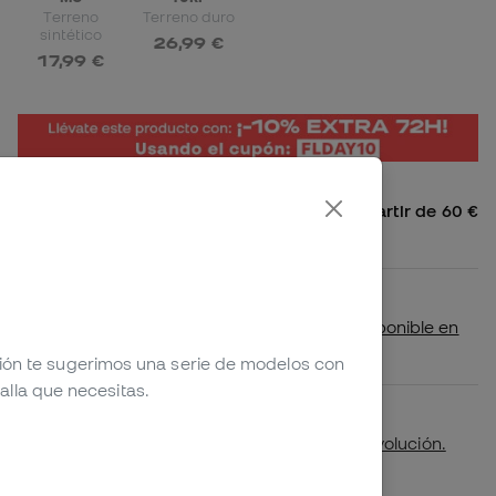
Terreno
Terreno duro
sintético
26,99 €
17,99 €
Envío gratis a España Peninsular a partir de 60 €
4,99 € para pedidos inferiores
Disponibilidad en tienda
Comprueba si este producto está disponible en
tu tienda más cercana
ción te sugerimos una serie de modelos con
alla que necesitas.
Primer cambio de talla gratuito.
Más detalles en nuestra
política de devolución.
*No aplicable a productos personalizados.