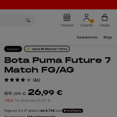
Tiendas
Cuenta
Cesta
Equipaciones
Blogs
Agotado
Hasta
81
Member Points
Bota Puma Future 7
Match FG/AG
(
46
)
26
,
99
€
89
,
99
€
-70%
Te ahorras
63,00 €