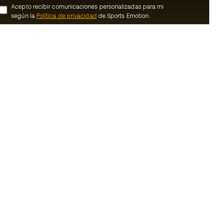
Acepto recibir comunicaciones personalizadas para mi
según la
Política de privacidad
de Sports Emotion.
ion
#BeTheBest
member
En Sports Emotion fomentamos una cultura
de vida deportiva orientada a lograr la
nosotros
felicidad completa del deportista, gracias
al ecosistema creado por la
generales de
especialización de cada una de las
marcas que forman parte del grupo.
ookies
Ver todas las tiendas
rivacidad
Basketball Emotion
Running Emotion