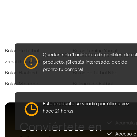
Botas de fútbol
Botas Lamine Yamal
Quedan sólo 1 unidades disponibles de es
Zapatillas fútbol Sala
Botas de fútbol adidas
producto.
¡Si estás interesado, decide
pronto tu compra!
Botas Haaland
Botas de fútbol Nike
Botas Mbappé
Balones de Fútbol
Este producto se vendió por última vez
hace 21 horas
Conviértete en
Acumula p
Acceso pri