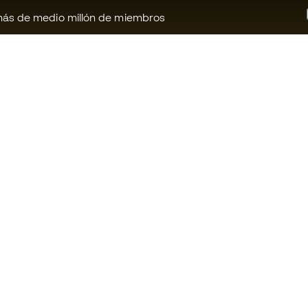
ás de medio millón de miembros
¿Te ayudamos?
Fútbol Emot
Atención al cliente
Comunidad 
Cambios y devoluciones
Trabaja con 
Guia de material de fútbol
Condiciones 
contratación
Equivalencia de tallas de botas
Política de c
Compliance
Politica de p
Canal de denuncias
Aviso legal
Webs internacionales de Fútbol
Emotion