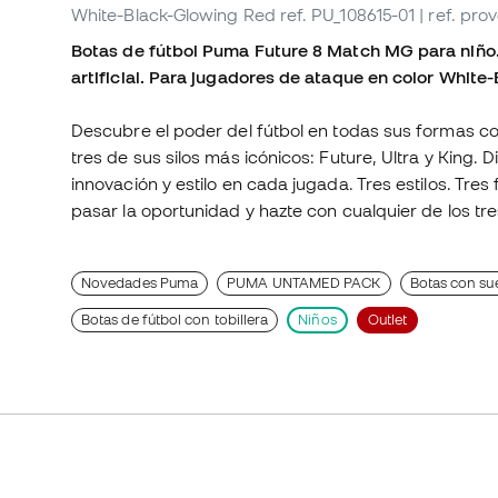
White-Black-Glowing Red
ref. PU_108615-01
| ref. pr
Botas de fútbol Puma Future 8 Match MG para niño.
artificial. Para jugadores de ataque en color
White-
Descubre el poder del fútbol en todas sus formas co
tres de sus silos más icónicos: Future, Ultra y King
innovación y estilo en cada jugada. Tres estilos. Tres
pasar la oportunidad y hazte con cualquier de los tres
Novedades Puma
PUMA UNTAMED PACK
Botas con sue
Botas de fútbol con tobillera
Niños
Outlet