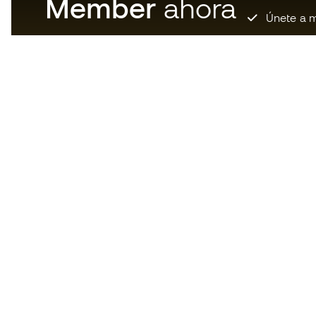
Member
ahora
Únete a m
Descarga ahora la app de los
locos por el material de fútbol y
disfruta de compras más
rápidas y cómodas.