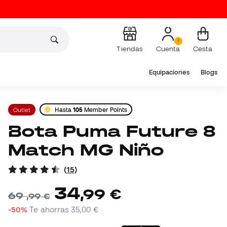
Tiendas
Cuenta
Cesta
Equipaciones
Blogs
Outlet
Hasta
105
Member Points
Bota Puma Future 8
Match MG Niño
(
15
)
34
,
99
€
69
,
99
€
-50%
Te ahorras
35,00 €