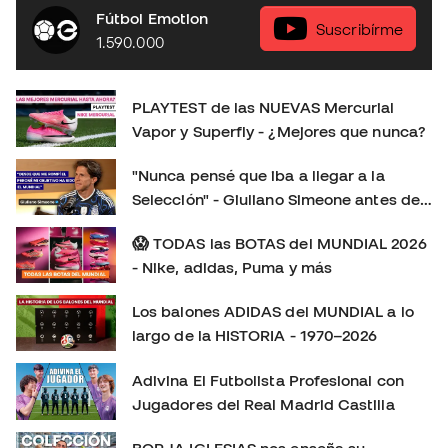
respecto a la generación anterior. En este playtest
Fútbol Emotion
analizamos: 👟 Ajuste y comodidad. ⚽ Sensaciones con
Suscribírme
1.590.000
el balón. 🚀 Tracción, aceleración y cambios de ritmo. 🔍
Todas las novedades de esta nueva generación. 🤔
¿Merecen la pena? ¿Cuál elegir: Vapor o Superfly?
PLAYTEST de las NUEVAS Mercurial
Déjanos en los comentarios tu opinión: ¿Eres más de
Vapor y Superfly - ¿Mejores que nunca?
Mercurial Vapor o de Mercurial Superfly? 👇 Consíguelas
aquí:
"Nunca pensé que iba a llegar a la
https://www.futbolemotion.com/es/categoria/botas-de-
Selección" - Giuliano Simeone antes de
futbol/nike/linea-mercurial-velocidad Síguenos para no
su primer Mundial
perderte más playtests, comparativas y reviews de las
😱 TODAS las BOTAS del MUNDIAL 2026
últimas botas de fútbol: Instagram:
- Nike, adidas, Puma y más
https://www.instagram.com/futbolemotion TikTok:
Los balones ADIDAS del MUNDIAL a lo
https://www.tiktok.com/@futbolemotion X:
largo de la HISTORIA - 1970–2026
https://x.com/futbolemotion #Mercurial #NikeFootball
#MercurialVapor #MercurialSuperfly #BotasDeFútbol
Adivina El Futbolista Profesional con
#Playtest #Review #futbolemotion #botasdefutbol
Jugadores del Real Madrid Castilla
#futbol #nikemercurial soloporteros_portada_es _es
BORJA IGLESIAS nos enseña su