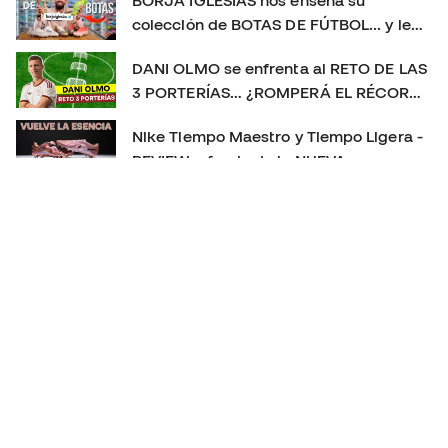
colección de BOTAS DE FÚTBOL... y le
sorprendemos con un REGALO 🎁
DANI OLMO se enfrenta al RETO DE LAS
3 PORTERÍAS… ¿ROMPERÁ EL RÉCORD?
😱
Nike Tiempo Maestro y Tiempo Ligera -
REVIEW a fondo de la NUEVA
GENERACIÓN 👀
Las MEJORES BOTAS de fútbol de 2025
👑 | La más usada, la más vendida y el
TOP 3 definitivo
PLAYTEST nuevas PREDATOR FT. 26 - NUEVO CAMBIO
DE GENERACIÓN!