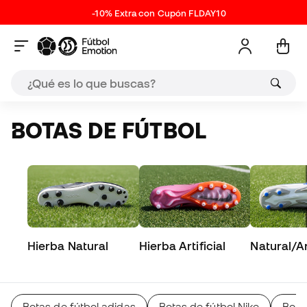
-10% Extra con Cupón FLDAY10
BOTAS DE FÚTBOL
Hierba Natural
Hierba Artificial
Natural/Art
Botas de fútbol adidas
Botas de fútbol Nike
Bota