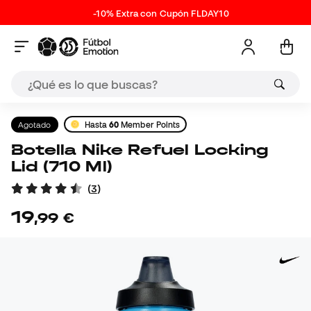
-10% Extra con Cupón FLDAY10
Agotado
Hasta
60
Member Points
Botella Nike Refuel Locking
Lid (710 Ml)
(
3
)
19
,
99
€