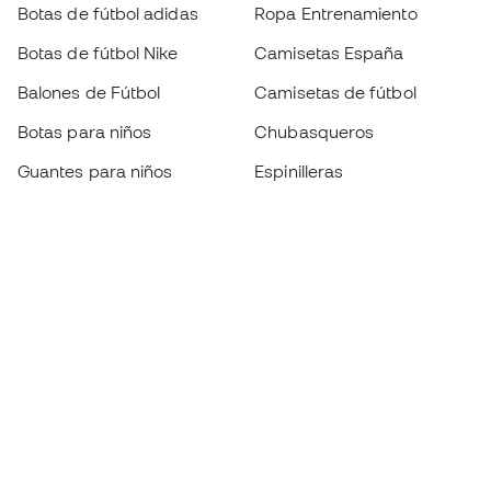
Botas de fútbol adidas
Ropa Entrenamiento
Botas de fútbol Nike
Camisetas España
Balones de Fútbol
Camisetas de fútbol
Botas para niños
Chubasqueros
Guantes para niños
Espinilleras
Zapatillas para niños
Ropa de portero
Ropa para niños
Black Friday
Guantes de portero
Conviértete en
Member
ahora
Acumula puntos y ahorra en tus compras