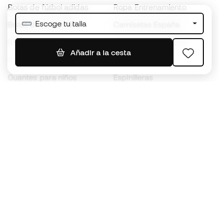
Botas de fútbol adidas
Ropa Entrenamiento
Escoge tu talla
Botas de fútbol Nike
Camisetas España
Balones de Fútbol
Camisetas de fútbol
Añadir a la cesta
Botas para niños
Chubasqueros
Guantes para niños
Espinilleras
Zapatillas para niños
Ropa de portero
Ropa para niños
Black Friday
Guantes de portero
Conviértete en
Member
ahora
Acumula puntos y ahorra en tus compras