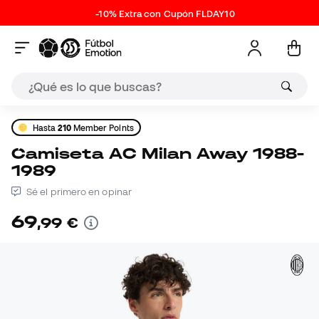
-10% Extra con Cupón FLDAY10
Hasta
210
Member Points
Camiseta AC Milan Away 1988-
1989
Sé el primero en opinar
69
,
99
€