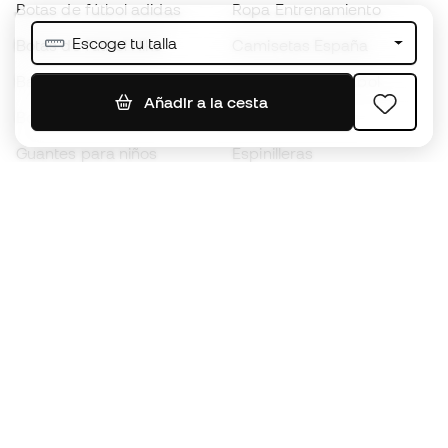
Botas de fútbol adidas
Ropa Entrenamiento
Escoge tu talla
Botas de fútbol Nike
Camisetas España
Balones de Fútbol
Camisetas de fútbol
Añadir a la cesta
Botas para niños
Chubasqueros
Guantes para niños
Espinilleras
Zapatillas para niños
Ropa de portero
Ropa para niños
Black Friday
Guantes de portero
Conviértete en
Member
ahora
Acumula puntos y ahorra en tus compras