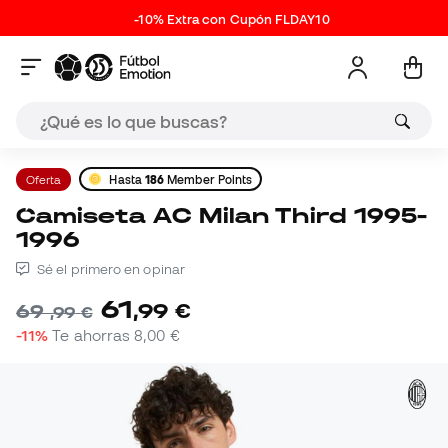
-10% Extra con Cupón FLDAY10
Oferta
Hasta
186
Member Points
Camiseta AC Milan Third 1995-
1996
Sé el primero en opinar
61
,
99
€
69
,
99
€
-11%
Te ahorras
8,00 €