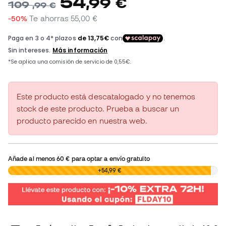
54
,
99
€
109
,
99
€
-50%
Te ahorras
55,00 €
Este producto está descatalogado y no tenemos
stock de este producto. Prueba a buscar un
producto parecido en nuestra web.
Añade al menos
60 €
para optar a envío gratuito
0,00 €
+54,99 €