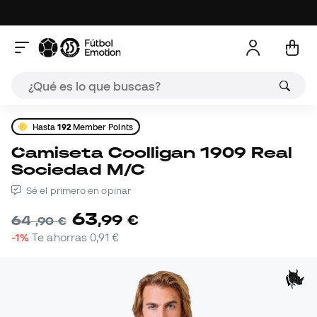
Hasta
192
Member Points
Camiseta Coolligan 1909 Real
Sociedad M/C
Sé el primero en opinar
63
,
99
€
64
,
90
€
-1%
Te ahorras
0,91 €