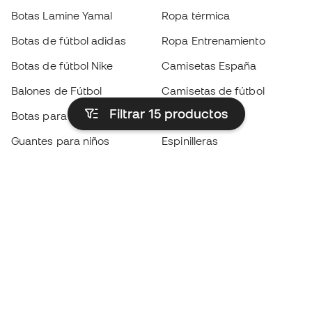
Botas Lamine Yamal
Ropa térmica
Botas de fútbol adidas
Ropa Entrenamiento
Botas de fútbol Nike
Camisetas España
Balones de Fútbol
Camisetas de fútbol
Filtrar 15
productos
Botas para niños
Chubasqueros
Guantes para niños
Espinilleras
Zapatillas para niños
Ropa de portero
Ropa para niños
Black Friday
Guantes de portero
Conviértete en
Member
ahora