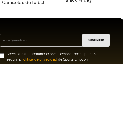
Black Friday
Camisetas de fútbol
SUSCRIBIR
Acepto recibir comunicaciones personalizadas para mi
según la
Política de privacidad
de Sports Emotion.
ion
#BeTheBest
member
En Sports Emotion fomentamos una cultura
de vida deportiva orientada a lograr la
nosotros
felicidad completa del deportista, gracias
al ecosistema creado por la
generales de
especialización de cada una de las