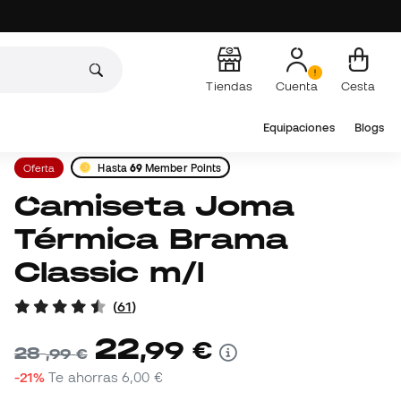
Tiendas
Cuenta
Cesta
Equipaciones
Blogs
Oferta
Hasta
69
Member Points
Camiseta Joma
Térmica Brama
Classic m/l
(
61
)
22
,
99
€
28
,
99
€
-21%
Te ahorras
6,00 €