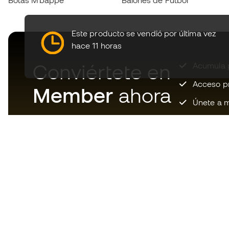
Botas Mbappé
Balones de Fútbol
Este producto se vendió por última vez
hace 11 horas
Conviértete en
Acumula p
Acceso pri
Member
ahora
Únete a m
Descarga ahora la app de los
locos por el material de fútbol y
disfruta de compras más
rápidas y cómodas.