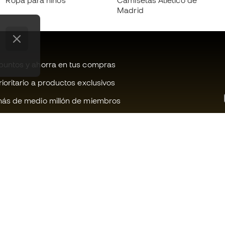
Ropa para niños
Camisetas Atlético de
Madrid
untos y ahorra en tus compras
oritario a productos exclusivos
ás de medio millón de miembros
¿Te ayudamos?
Fútbol Emot
Atención al cliente
Comunidad 
Cambios y devoluciones
Trabaja con 
Guia de material de fútbol
Condiciones 