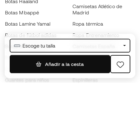
Botas Haaland
Camisetas Atlético de
Botas Mbappé
Madrid
Botas Lamine Yamal
Ropa térmica
Botas de fútbol adidas
Ropa Entrenamiento
Escoge tu talla
Botas de fútbol Nike
Camisetas España
Balones de Fútbol
Camisetas de fútbol
Añadir a la cesta
Botas para niños
Chubasqueros
Guantes para niños
Espinilleras
Zapatillas para niños
Ropa de portero
Ropa para niños
Black Friday
Guantes de portero
Conviértete en