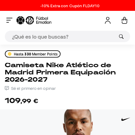
-10% Extra con Cupón FLDAY10
Hasta
330
Member Points
Camiseta Nike Atlético de
Madrid Primera Equipación
2026-2027
Sé el primero en opinar
109
,
99
€