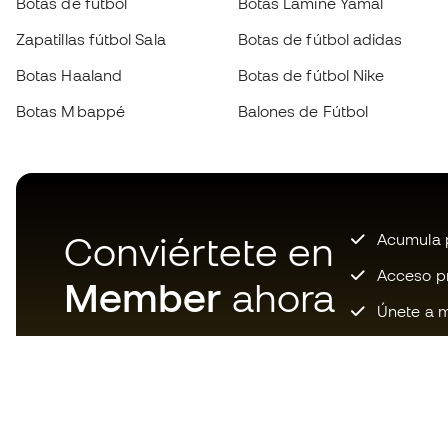
Botas de fútbol
Botas Lamine Yamal
Zapatillas fútbol Sala
Botas de fútbol adidas
Botas Haaland
Botas de fútbol Nike
Botas Mbappé
Balones de Fútbol
Conviértete en
Acumula p
Acceso pri
Member
ahora
Únete a m
Descarga ahora la app de los