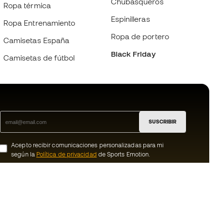
Chubasqueros
Ropa térmica
Espinilleras
Ropa Entrenamiento
Ropa de portero
Camisetas España
Black Friday
Camisetas de fútbol
SUSCRIBIR
Acepto recibir comunicaciones personalizadas para mi
según la
Política de privacidad
de Sports Emotion.
ion
#BeTheBest