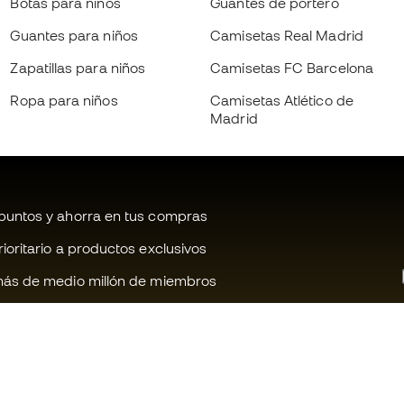
Botas para niños
Guantes de portero
Guantes para niños
Camisetas Real Madrid
Zapatillas para niños
Camisetas FC Barcelona
Ropa para niños
Camisetas Atlético de
Madrid
untos y ahorra en tus compras
oritario a productos exclusivos
ás de medio millón de miembros
¿Te ayudamos?
Fútbol Emot