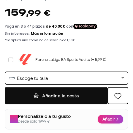
159
,
99
€
Parche LaLiga EA Sports Adulto (+ 5,99 €)
Escoge tu talla
Añadir a la cesta
Personalízalo a tu gusto
Añadir
Desde solo 19,99 €