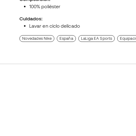
100% poliéster
Cuidados:
Lavar en ciclo delicado
Novedades Nike
España
LaLiga EA Sports
Equipaci