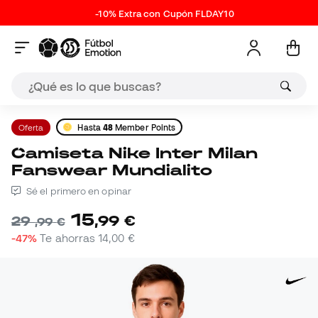
-10% Extra con Cupón FLDAY10
Oferta
Hasta
48
Member Points
Camiseta Nike Inter Milan
Fanswear Mundialito
Sé el primero en opinar
15
,
99
€
29
,
99
€
-47%
Te ahorras
14,00 €