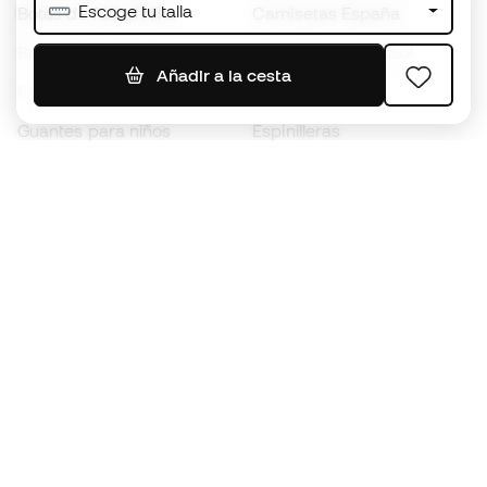
Escoge tu talla
Botas de fútbol Nike
Camisetas España
Balones de Fútbol
Camisetas de fútbol
Añadir a la cesta
Botas para niños
Chubasqueros
Guantes para niños
Espinilleras
Zapatillas para niños
Ropa de portero
Ropa para niños
Black Friday
Guantes de portero
Conviértete en
Member
ahora
Acumula puntos y ahorra en tus compras
Acceso prioritario a productos exclusivos