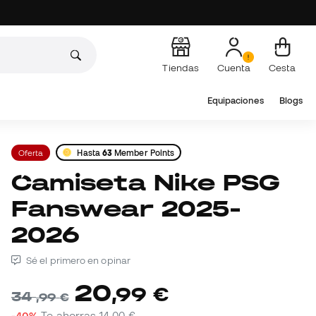
Tiendas
Cuenta
Cesta
Equipaciones
Blogs
Oferta
Hasta
63
Member Points
Camiseta Nike PSG
Fanswear 2025-
2026
Sé el primero en opinar
20
,
99
€
34
,
99
€
-40%
Te ahorras
14,00 €