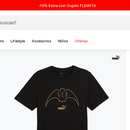
-10% Extra con Cupón FLDAY10
ns
Lifestyle
Accesorios
Niños
Ofertas