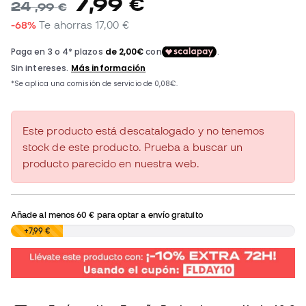
7
,
99
€
24
,
99
€
-68%
Te ahorras
17,00 €
Este producto está descatalogado y no tenemos
stock de este producto. Prueba a buscar un
producto parecido en nuestra web.
Añade al menos
60 €
para optar a envío gratuito
0,00 €
+7,99 €