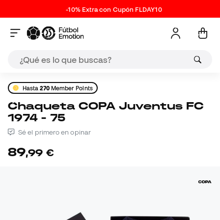
-10% Extra con Cupón FLDAY10
Hasta
270
Member Points
Chaqueta COPA Juventus FC
1974 - 75
Sé el primero en opinar
89
,
99
€