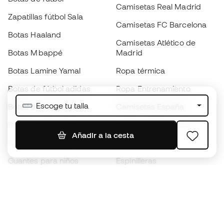
Camisetas Real Madrid
Zapatillas fútbol Sala
Camisetas FC Barcelona
Botas Haaland
Camisetas Atlético de
Botas Mbappé
Madrid
Botas Lamine Yamal
Ropa térmica
Botas de fútbol adidas
Ropa Entrenamiento
Escoge tu talla
Botas de fútbol Nike
Camisetas España
Balones de Fútbol
Camisetas de fútbol
Añadir a la cesta
Botas para niños
Chubasqueros
Guantes para niños
Espinilleras
Zapatillas para niños
Ropa de portero
Ropa para niños
Black Friday
Guantes de portero