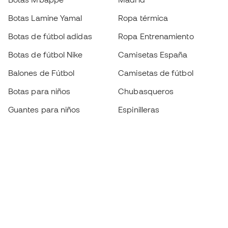
Botas Lamine Yamal
Ropa térmica
Botas de fútbol adidas
Ropa Entrenamiento
Botas de fútbol Nike
Camisetas España
Balones de Fútbol
Camisetas de fútbol
Botas para niños
Chubasqueros
Guantes para niños
Espinilleras
Zapatillas para niños
Ropa de portero
Ropa para niños
Black Friday
Guantes de portero
Conviértete en
Member
ahora