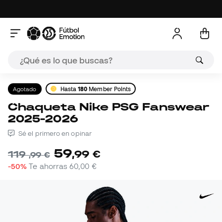
Agotado
Hasta
180
Member Points
Chaqueta Nike PSG Fanswear
2025-2026
Sé el primero en opinar
59
,
99
€
119
,
99
€
-50%
Te ahorras
60,00 €