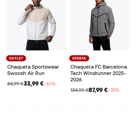
OUTLET
OFERTA
Chaqueta Sportswear
Chaqueta FC Barcelona
Swoosh Air Run
Tech Windrunner 2025-
2026
33,99 €
84,99 €
−60%
87,99 €
134,99 €
−35%