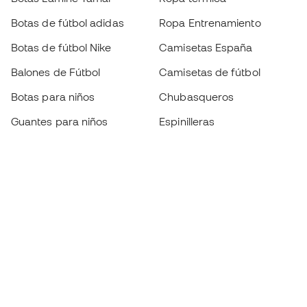
Botas de fútbol adidas
Ropa Entrenamiento
Botas de fútbol Nike
Camisetas España
Balones de Fútbol
Camisetas de fútbol
Botas para niños
Chubasqueros
Guantes para niños
Espinilleras
Zapatillas para niños
Ropa de portero
Ropa para niños
Black Friday
Guantes de portero
Conviértete en
Member
ahora