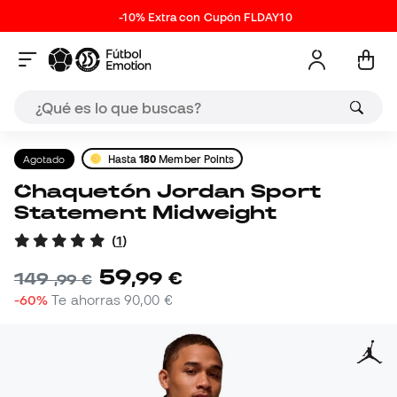
-10% Extra con Cupón FLDAY10
Agotado
Hasta
180
Member Points
Chaquetón Jordan Sport
Statement Midweight
(
1
)
59
,
99
€
149
,
99
€
-60%
Te ahorras
90,00 €