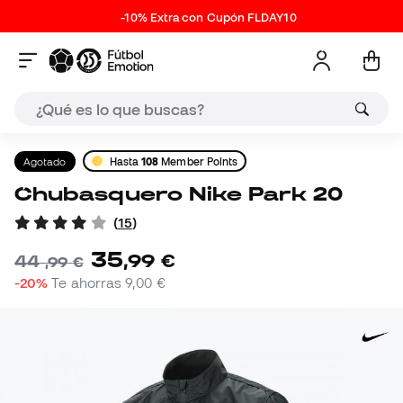
-10% Extra con Cupón FLDAY10
Agotado
Hasta
108
Member Points
Chubasquero Nike Park 20
(
15
)
35
,
99
€
44
,
99
€
-20%
Te ahorras
9,00 €