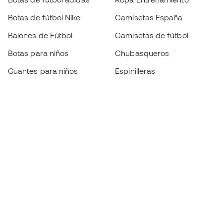
Botas de fútbol Nike
Camisetas España
Balones de Fútbol
Camisetas de fútbol
Botas para niños
Chubasqueros
Guantes para niños
Espinilleras
Zapatillas para niños
Ropa de portero
Ropa para niños
Black Friday
Guantes de portero
Conviértete en
Member
ahora
Acumula puntos y ahorra en tus compras