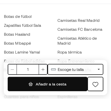
Botas de fútbol
Camisetas Real Madrid
Zapatillas fútbol Sala
Camisetas FC Barcelona
Botas Haaland
Camisetas Atlético de
Botas Mbappé
Madrid
Botas Lamine Yamal
Ropa térmica
Botas de fútbol adidas
Ropa Entrenamiento
Escoge tu talla
Botas de fútbol Nike
Camisetas España
Balones de Fútbol
Camisetas de fútbol
Añadir a la cesta
Botas para niños
Chubasqueros
Guantes para niños
Espinilleras
Zapatillas para niños
Ropa de portero