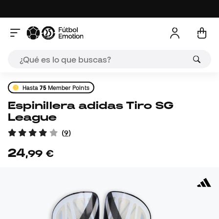
Hasta
75
Member Points
Espinillera adidas Tiro SG
League
(
9
)
24
,
99
€