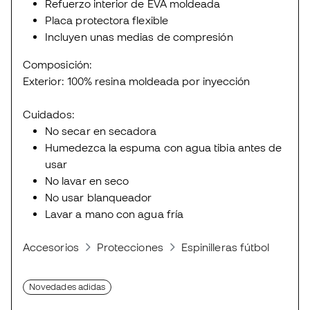
Refuerzo interior de EVA moldeada
Placa protectora flexible
Incluyen unas medias de compresión
Composición:
Exterior: 100% resina moldeada por inyección
Cuidados:
No secar en secadora
Humedezca la espuma con agua tibia antes de
usar
No lavar en seco
No usar blanqueador
Lavar a mano con agua fría
Accesorios
Protecciones
Espinilleras fútbol
Espi
Novedades adidas