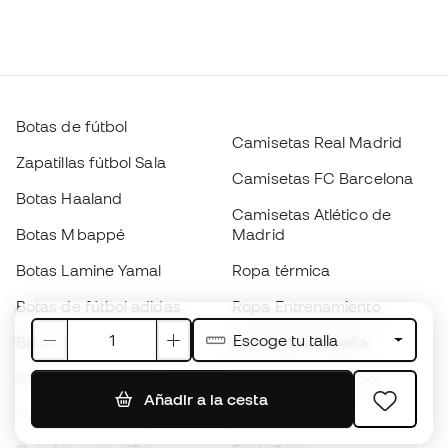
Botas de fútbol
Camisetas Real Madrid
Zapatillas fútbol Sala
Camisetas FC Barcelona
Botas Haaland
Camisetas Atlético de
Botas Mbappé
Madrid
Botas Lamine Yamal
Ropa térmica
Botas de fútbol adidas
Ropa Entrenamiento
Escoge tu talla
Botas de fútbol Nike
Camisetas España
Balones de Fútbol
Camisetas de fútbol
Añadir a la cesta
Botas para niños
Chubasqueros