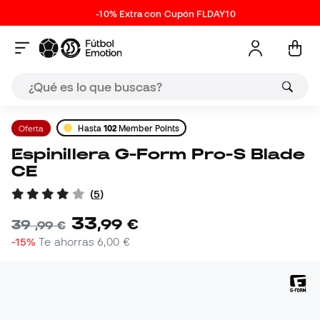
-10% Extra con Cupón FLDAY10
Oferta
Hasta
102
Member Points
Espinillera G-Form Pro-S Blade
CE
(
5
)
33
,
99
€
39
,
99
€
-15%
Te ahorras
6,00 €