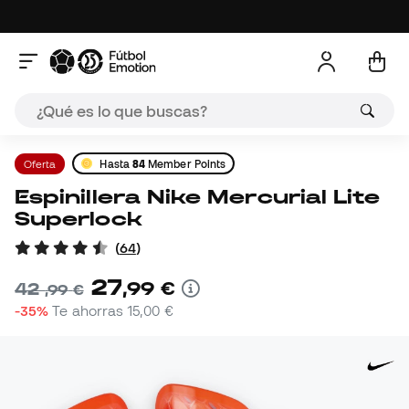
Oferta
Hasta
84
Member Points
Espinillera Nike Mercurial Lite
Superlock
(
64
)
27
,
99
€
42
,
99
€
-35%
Te ahorras
15,00 €