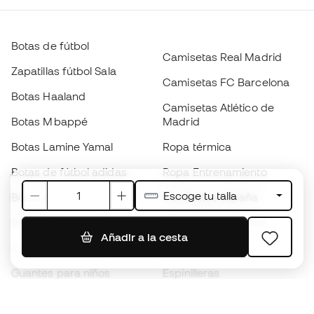
Botas de fútbol
Camisetas Real Madrid
Zapatillas fútbol Sala
Camisetas FC Barcelona
Botas Haaland
Camisetas Atlético de
Botas Mbappé
Madrid
Botas Lamine Yamal
Ropa térmica
Botas de fútbol adidas
Ropa Entrenamiento
Escoge tu talla
Botas de fútbol Nike
Camisetas España
Balones de Fútbol
Camisetas de fútbol
Añadir a la cesta
Botas para niños
Chubasqueros
Guantes para niños
Espinilleras
Zapatillas para niños
Ropa de portero