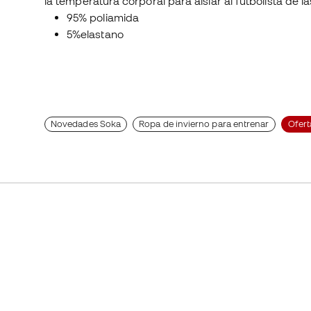
la temperatura corporal para aislar al futbolista de 
95% poliamida
5%elastano
Novedades Soka
Ropa de invierno para entrenar
Ofert