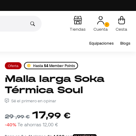
Tiendas
Cuenta
Cesta
Equipaciones
Blogs
Oferta
Hasta
54
Member Points
Malla larga Soka
Térmica Soul
Sé el primero en opinar
17
,
99
€
29
,
99
€
-40%
Te ahorras
12,00 €