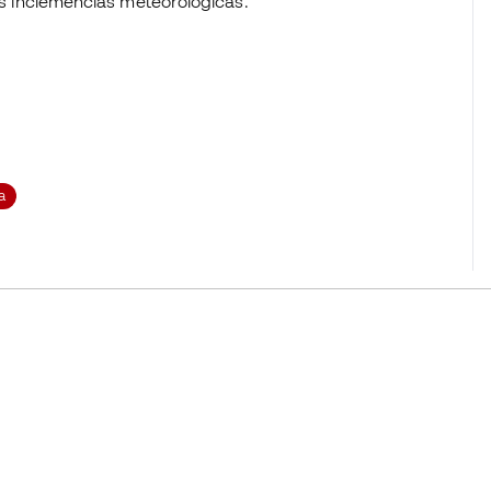
las inclemencias meteorológicas.
a