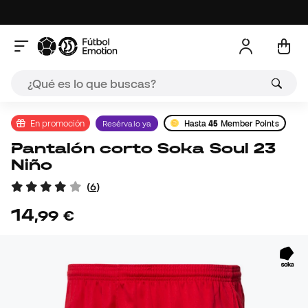
En promoción
Resérvalo ya
Hasta
45
Member Points
Pantalón corto Soka Soul 23
Niño
(
6
)
14
,
99
€