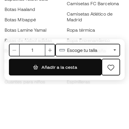
Camisetas FC Barcelona
Botas Haaland
Camisetas Atlético de
Botas Mbappé
Madrid
Botas Lamine Yamal
Ropa térmica
Botas de fútbol adidas
Ropa Entrenamiento
Escoge tu talla
Botas de fútbol Nike
Camisetas España
Balones de Fútbol
Camisetas de fútbol
Añadir a la cesta
Botas para niños
Chubasqueros
Guantes para niños
Espinilleras
Zapatillas para niños
Ropa de portero
Ropa para niños
Black Friday
Guantes de portero