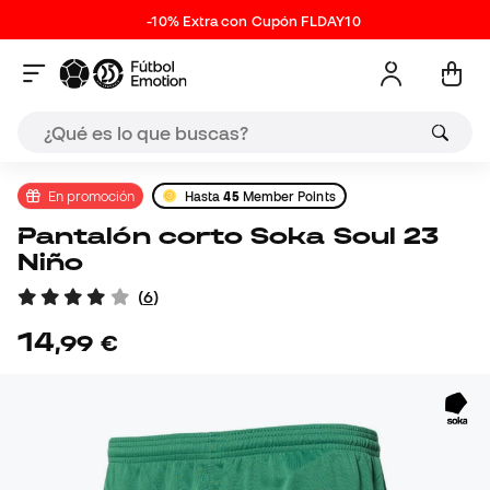
-10% Extra con Cupón FLDAY10
En promoción
Hasta
45
Member Points
Pantalón corto Soka Soul 23
Niño
(
6
)
14
,
99
€