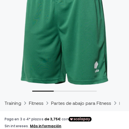
Training
Fitness
Partes de abajo para Fitness
Pant