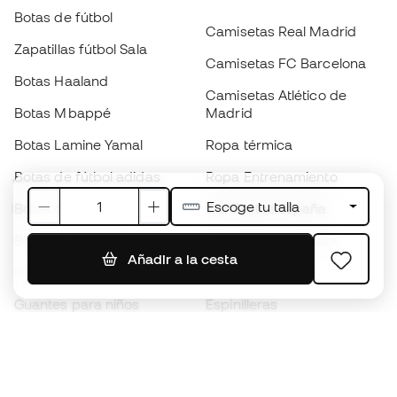
Botas de fútbol
Camisetas Real Madrid
Zapatillas fútbol Sala
Camisetas FC Barcelona
Botas Haaland
Camisetas Atlético de
Botas Mbappé
Madrid
Botas Lamine Yamal
Ropa térmica
Botas de fútbol adidas
Ropa Entrenamiento
Escoge tu talla
Botas de fútbol Nike
Camisetas España
Balones de Fútbol
Camisetas de fútbol
Añadir a la cesta
Botas para niños
Chubasqueros
Guantes para niños
Espinilleras
Zapatillas para niños
Ropa de portero
Ropa para niños
Black Friday