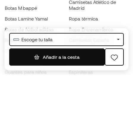
Camisetas Atlético de
Botas Mbappé
Madrid
Botas Lamine Yamal
Ropa térmica
Botas de fútbol adidas
Ropa Entrenamiento
Escoge tu talla
Botas de fútbol Nike
Camisetas España
Balones de Fútbol
Camisetas de fútbol
Añadir a la cesta
Botas para niños
Chubasqueros
Guantes para niños
Espinilleras
Zapatillas para niños
Ropa de portero
Ropa para niños
Black Friday
Guantes de portero
Conviértete en