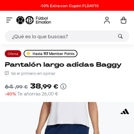
-10% Extra con Cupón FLDAY10
Oferta
Hasta
117
Member Points
Pantalón largo adidas Baggy
Sé el primero en opinar
38
,
99
€
64
,
99
€
-40%
Te ahorras
26,00 €