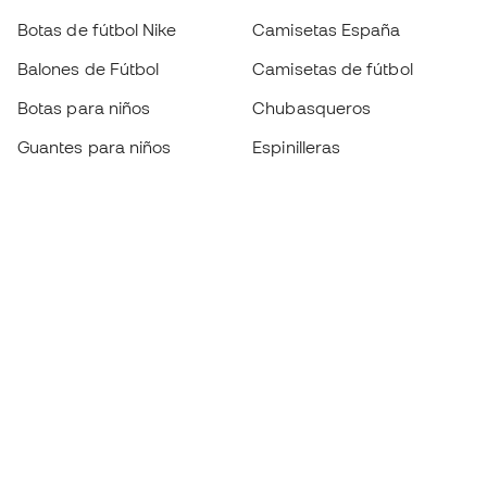
Botas de fútbol Nike
Camisetas España
Balones de Fútbol
Camisetas de fútbol
Botas para niños
Chubasqueros
Guantes para niños
Espinilleras
Zapatillas para niños
Ropa de portero
Ropa para niños
Black Friday
Guantes de portero
Conviértete en
Member
ahora
Acumula puntos y ahorra en tus compras
Acceso prioritario a productos exclusivos