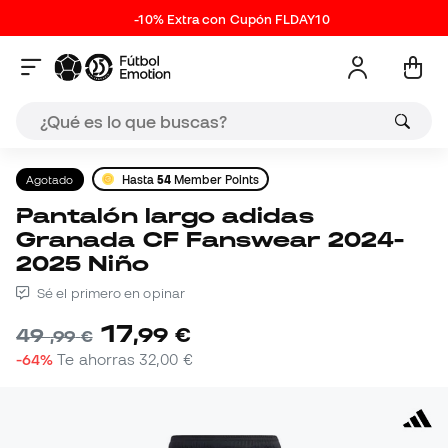
-10% Extra con Cupón FLDAY10
Agotado
Hasta
54
Member Points
Pantalón largo adidas
Granada CF Fanswear 2024-
2025 Niño
Sé el primero en opinar
17
,
99
€
49
,
99
€
-64%
Te ahorras
32,00 €