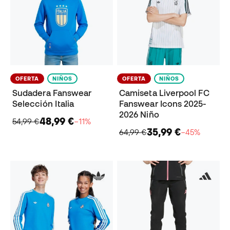
OFERTA
NIÑOS
OFERTA
NIÑOS
Sudadera Fanswear
Camiseta Liverpool FC
Selección Italia
Fanswear Icons 2025-
2026 Niño
48,99 €
54,99 €
−11%
35,99 €
64,99 €
−45%