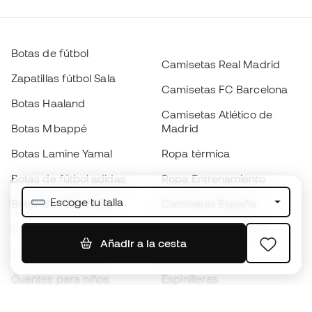
Botas de fútbol
Camisetas Real Madrid
Zapatillas fútbol Sala
Camisetas FC Barcelona
Botas Haaland
Camisetas Atlético de
Botas Mbappé
Madrid
Botas Lamine Yamal
Ropa térmica
Botas de fútbol adidas
Ropa Entrenamiento
Escoge tu talla
Botas de fútbol Nike
Camisetas España
Balones de Fútbol
Camisetas de fútbol
Añadir a la cesta
Botas para niños
Chubasqueros
Guantes para niños
Espinilleras
Zapatillas para niños
Ropa de portero