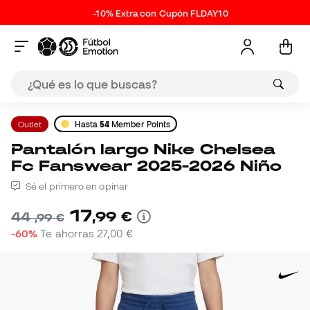
-10% Extra con Cupón FLDAY10
Outlet
Hasta
54
Member Points
Pantalón largo Nike Chelsea
Fc Fanswear 2025-2026 Niño
Sé el primero en opinar
17
,
99
€
44
,
99
€
-60%
Te ahorras
27,00 €