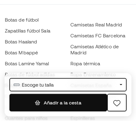
Botas de fútbol
Camisetas Real Madrid
Zapatillas fútbol Sala
Camisetas FC Barcelona
Botas Haaland
Camisetas Atlético de
Botas Mbappé
Madrid
Botas Lamine Yamal
Ropa térmica
Botas de fútbol adidas
Ropa Entrenamiento
Escoge tu talla
Botas de fútbol Nike
Camisetas España
Balones de Fútbol
Camisetas de fútbol
Añadir a la cesta
Botas para niños
Chubasqueros
Guantes para niños
Espinilleras
Zapatillas para niños
Ropa de portero