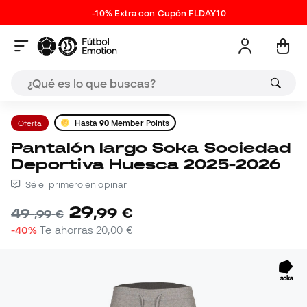
-10% Extra con Cupón FLDAY10
Oferta
Hasta
90
Member Points
Pantalón largo Soka Sociedad
Deportiva Huesca 2025-2026
Sé el primero en opinar
29
,
99
€
49
,
99
€
-40%
Te ahorras
20,00 €