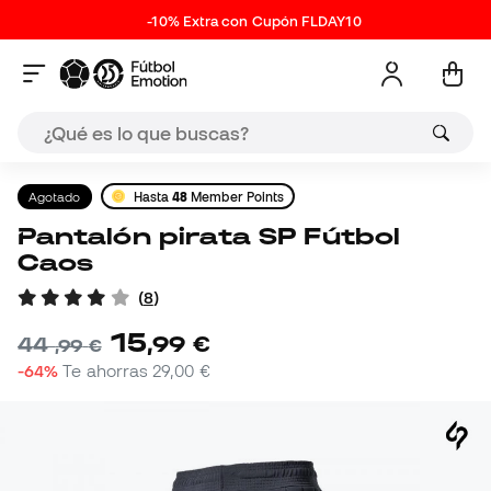
-10% Extra con Cupón FLDAY10
Agotado
Hasta
48
Member Points
Pantalón pirata SP Fútbol
Caos
(
8
)
15
,
99
€
44
,
99
€
-64%
Te ahorras
29,00 €