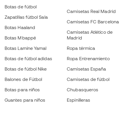
Botas de fútbol
Camisetas Real Madrid
Zapatillas fútbol Sala
Camisetas FC Barcelona
Botas Haaland
Camisetas Atlético de
Botas Mbappé
Madrid
Botas Lamine Yamal
Ropa térmica
Botas de fútbol adidas
Ropa Entrenamiento
Botas de fútbol Nike
Camisetas España
Balones de Fútbol
Camisetas de fútbol
Botas para niños
Chubasqueros
Guantes para niños
Espinilleras
Zapatillas para niños
Ropa de portero
Ropa para niños
Black Friday