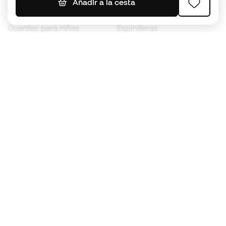
Añadir a la cesta
Botas para niños
Chubasqueros
Guantes para niños
Espinilleras
Zapatillas para niños
Ropa de portero
Ropa para niños
Black Friday
Guantes de portero
Conviértete en
Member
ahora
Acumula puntos y ahorra en tus compras
Acceso prioritario a productos exclusivos
Únete a más de medio millón de miembros