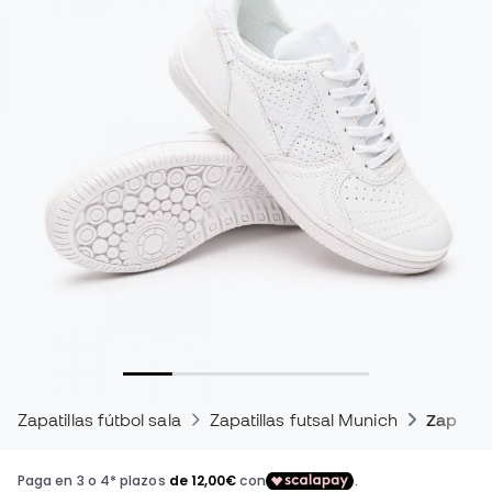
Zapatillas fútbol sala
Zapatillas futsal Munich
Zapatill