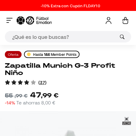
-10% Extra con Cupón FLDAY10
Oferta
Hasta
144
Member Points
Zapatilla Munich G-3 Profit
Niño
(
37
)
47
,
99
€
55
,
99
€
-14%
Te ahorras
8,00 €