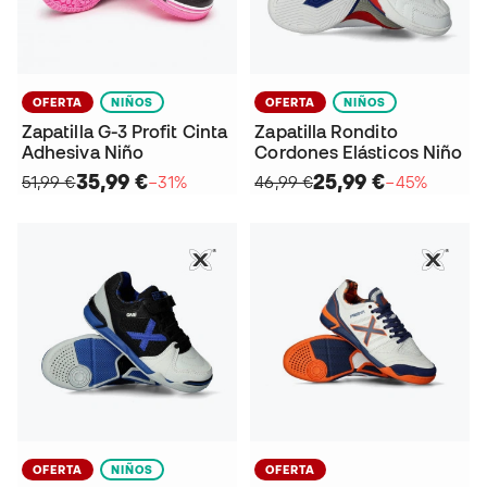
OFERTA
NIÑOS
OFERTA
NIÑOS
Zapatilla G-3 Profit Cinta
Zapatilla Rondito
Adhesiva Niño
Cordones Elásticos Niño
35,99 €
25,99 €
51,99 €
−31%
46,99 €
−45%
OFERTA
NIÑOS
OFERTA