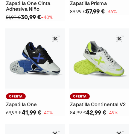
Zapatilla One Cinta
Zapatilla Prisma
Adhesiva Niño
57,99 €
89,99 €
−36%
30,99 €
51,99 €
−40%
OFERTA
OFERTA
Zapatilla One
Zapatilla Continental V2
41,99 €
42,99 €
69,99 €
−40%
84,99 €
−49%