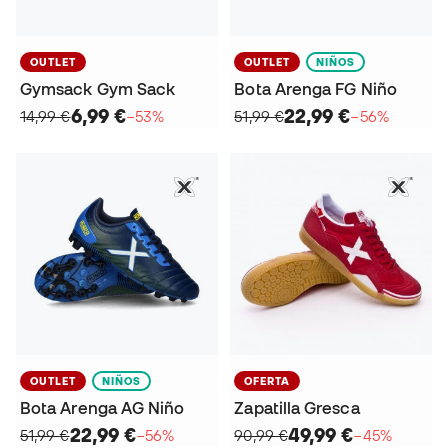
OUTLET
OUTLET
NIÑOS
Gymsack Gym Sack
Bota Arenga FG Niño
6,99 €
22,99 €
14,99 €
−53%
51,99 €
−56%
OUTLET
NIÑOS
OFERTA
Bota Arenga AG Niño
Zapatilla Gresca
22,99 €
49,99 €
51,99 €
−56%
90,99 €
−45%