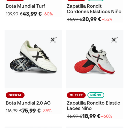
Bota Mundial Turf
Zapatilla Rondit
Cordones Elásticos Niño
43,99 €
109,99 €
−60%
20,99 €
46,99 €
−55%
OFERTA
OUTLET
NIÑOS
Bota Mundial 2.0 AG
Zapatilla Rondito Elastic
Laces Niño
75,99 €
116,99 €
−35%
18,99 €
46,99 €
−60%