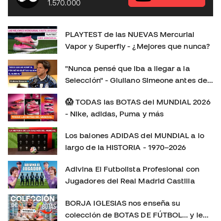
1.570.000
el balón. 🚀 Tracción, aceleración y cambios de ritmo. 🔍
Todas las novedades de esta nueva generación. 🤔
¿Merecen la pena? ¿Cuál elegir: Vapor o Superfly?
PLAYTEST de las NUEVAS Mercurial
Déjanos en los comentarios tu opinión: ¿Eres más de
Vapor y Superfly - ¿Mejores que nunca?
Mercurial Vapor o de Mercurial Superfly? 👇 Consíguelas
aquí:
"Nunca pensé que iba a llegar a la
https://www.futbolemotion.com/es/categoria/botas-de-
Selección" - Giuliano Simeone antes de
futbol/nike/linea-mercurial-velocidad Síguenos para no
su primer Mundial
perderte más playtests, comparativas y reviews de las
😱 TODAS las BOTAS del MUNDIAL 2026
últimas botas de fútbol: Instagram:
- Nike, adidas, Puma y más
https://www.instagram.com/futbolemotion TikTok:
Los balones ADIDAS del MUNDIAL a lo
https://www.tiktok.com/@futbolemotion X:
largo de la HISTORIA - 1970–2026
https://x.com/futbolemotion #Mercurial #NikeFootball
#MercurialVapor #MercurialSuperfly #BotasDeFútbol
Adivina El Futbolista Profesional con
#Playtest #Review #futbolemotion #botasdefutbol
Jugadores del Real Madrid Castilla
#futbol #nikemercurial soloporteros_portada_es _es
BORJA IGLESIAS nos enseña su
colección de BOTAS DE FÚTBOL... y le