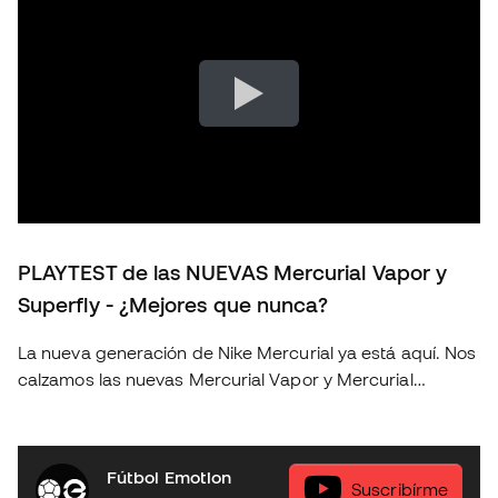
PLAYTEST de las NUEVAS Mercurial Vapor y
Superfly - ¿Mejores que nunca?
La nueva generación de Nike Mercurial ya está aquí. Nos
calzamos las nuevas Mercurial Vapor y Mercurial
Superfly para ponerlas a prueba sobre el terreno de
juego y descubrir si realmente suponen un salto
respecto a la generación anterior. En este playtest
Fútbol Emotion
analizamos: 👟 Ajuste y comodidad. ⚽ Sensaciones con
Suscribírme