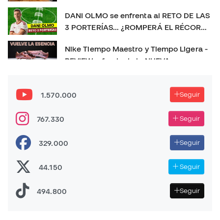
sorprendemos con un REGALO 🎁
DANI OLMO se enfrenta al RETO DE LAS
3 PORTERÍAS… ¿ROMPERÁ EL RÉCORD?
😱
Nike Tiempo Maestro y Tiempo Ligera -
REVIEW a fondo de la NUEVA
GENERACIÓN 👀
Las MEJORES BOTAS de fútbol de 2025
👑 | La más usada, la más vendida y el
1.570.000
Seguir
TOP 3 definitivo
PLAYTEST nuevas PREDATOR FT. 26 - NUEVO CAMBIO
767.330
Seguir
DE GENERACIÓN!
329.000
Seguir
44.150
Seguir
494.800
Seguir