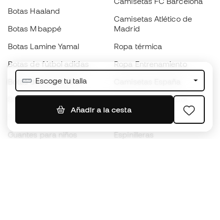
Camisetas FC Barcelona
Botas Haaland
Camisetas Atlético de
Botas Mbappé
Madrid
Botas Lamine Yamal
Ropa térmica
Botas de fútbol adidas
Ropa Entrenamiento
Escoge tu talla
Botas de fútbol Nike
Camisetas España
Balones de Fútbol
Camisetas de fútbol
Añadir a la cesta
Botas para niños
Chubasqueros
Guantes para niños
Espinilleras
Zapatillas para niños
Ropa de portero
Ropa para niños
Black Friday
Guantes de portero