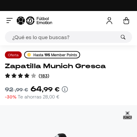
Oferta
Hasta
195
Member Points
Zapatilla Munich Gresca
(
183
)
64
,
99
€
92
,
99
€
-30%
Te ahorras
28,00 €