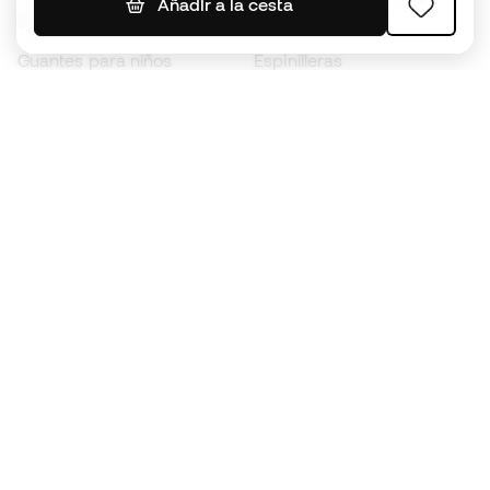
Añadir a la cesta
Botas para niños
Chubasqueros
Guantes para niños
Espinilleras
Zapatillas para niños
Ropa de portero
Ropa para niños
Black Friday
Guantes de portero
Conviértete en
Member
ahora
Acumula puntos y ahorra en tus compras
Acceso prioritario a productos exclusivos
Únete a más de medio millón de miembros