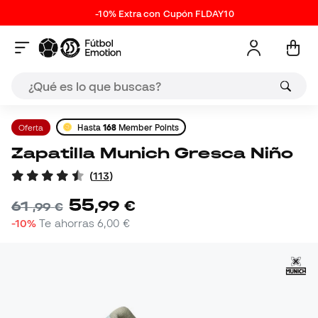
-10% Extra con Cupón FLDAY10
Oferta
Hasta
168
Member Points
Zapatilla Munich Gresca Niño
(
113
)
55
,
99
€
61
,
99
€
-10%
Te ahorras
6,00 €