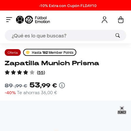
-10% Extra con Cupón FLDAY10
Oferta
Hasta
162
Member Points
Zapatilla Munich Prisma
(
55
)
53
,
99
€
89
,
99
€
-40%
Te ahorras
36,00 €