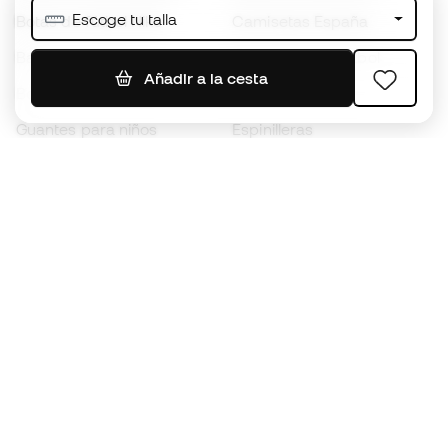
Escoge tu talla
Botas de fútbol Nike
Camisetas España
Balones de Fútbol
Camisetas de fútbol
Añadir a la cesta
Botas para niños
Chubasqueros
Guantes para niños
Espinilleras
Zapatillas para niños
Ropa de portero
Ropa para niños
Black Friday
Guantes de portero
Conviértete en
Member
ahora
Acumula puntos y ahorra en tus compras
Acceso prioritario a productos exclusivos